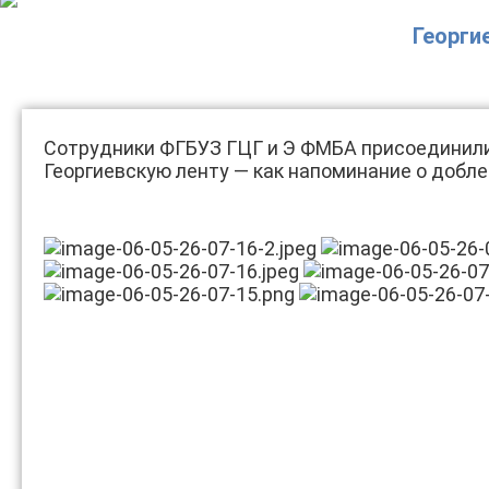
Георги
Сотрудники ФГБУЗ ГЦГ и Э ФМБА присоединилис
Георгиевскую ленту — как напоминание о добле